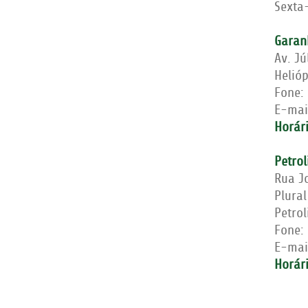
Sexta-
Garan
Av. Jú
Helió
Fone:
E-mai
Horár
Petrol
Rua J
Plural
Petro
Fone:
E-mai
Horár