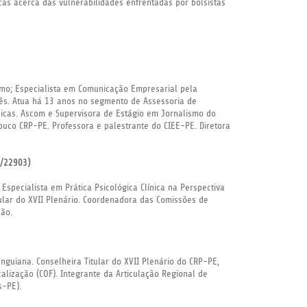
cas acerca das vulnerabilidades enfrentadas por bolsistas
mo; Especialista em Comunicação Empresarial pela
ês. Atua há 13 anos no segmento de Assessoria de
icas. Ascom e Supervisora de Estágio em Jornalismo do
uco CRP-PE. Professora e palestrante do CIEE-PE. Diretora
2/22903)
 Especialista em Prática Psicológica Clínica na Perspectiva
tular do XVII Plenário. Coordenadora das Comissões de
ção.
nguiana. Conselheira Titular do XVII Plenário do CRP-PE,
alização (COF). Integrante da Articulação Regional de
s-PE).