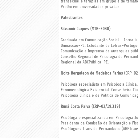
transexual e terapias em grupo e de temáti
ProUni em universidades privadas.
Palestrantes
Silvannir Jaques (MTB-5030)
Graduada em Comunicação Social - Jornalis
Uninassau-PE. Estudante de Letras-Portugu
Comunicação e Imprensa de autarquias públ
Conselho Regional de Psicologia de Pernamb
Regional da ABCPública-PE.
Noite Bergoleon de Medeiros Farias (CRP-0
Psicóloga especialista em Psicologia Clínica.
Fenomenológica Existencial. Conselheira Ti
Psicologia Clínica e de Política de Comunica
Runá Costa Paiva (CRP-02/19.319)
Psicóloga e especializanda em Psicologia Ju
Presidenta da Comissão de Orientação e Fisc
Psicólogues Trans de Pernambuco (ARPTran