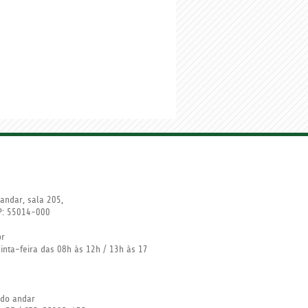
andar, sala 205,
EP: 55014-000
br
nta-feira das 08h às 12h / 13h às 17
undo andar