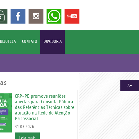
IBLIOTECA
CONTATO
OUVIDORIA
ias
A+
CRP-PE promove reuniões
abertas para Consulta Pública
das Referências Técnicas sobre
atuação na Rede de Atenção
Psicossocial
31.07.2026
Leia mais