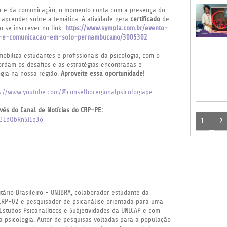
gia e da comunicação, o momento conta com a presença do
 aprender sobre a temática. A atividade gera
certificado
de
 se inscrever no link:
https://www.sympla.com.br/evento-
gia-e-comunicacao-em-solo-pernambucano/3005302
biliza estudantes e profissionais da psicologia, com o
ordam os desafios e as estratégias encontradas e
ogia na nossa região.
Aproveite essa oportunidade!
s://www.youtube.com/@conselhoregionalpsicologiape
vés do Canal de Notícias do CRP-PE:
F3LdQbRnSILq3o
1
2
itário Brasileiro - UNIBRA, colaborador estudante da
 CRP-02 e pesquisador de psicanálise orientada para uma
 Estudos Psicanalíticos e Subjetividades da UNICAP e com
a psicologia. Autor de pesquisas voltadas para a população